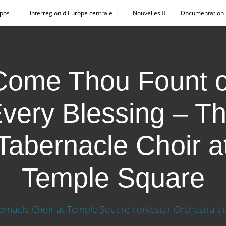
opos
Interrégion d'Europe centrale
Nouvelles
Documentation p
Come Thou Fount o
very Blessing – T
Tabernacle Choir a
Temple Square