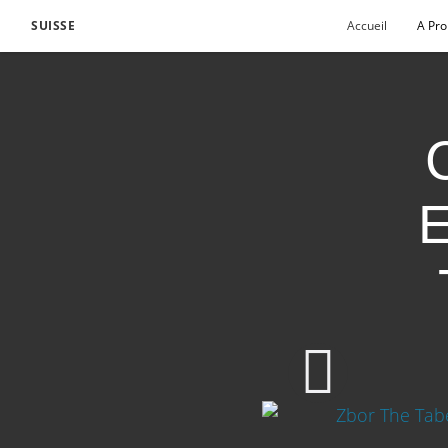
SUISSE
Accueil
A Pr
E