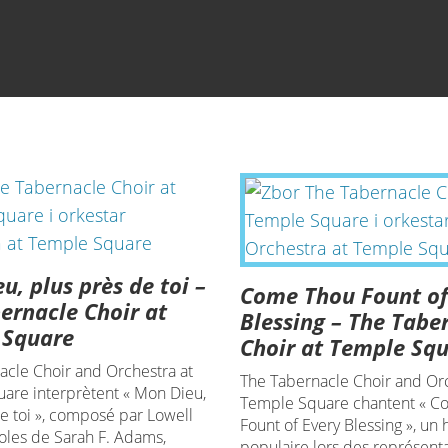
u, plus près de toi –
Come Thou Fount of
ernacle Choir at
Blessing – The Tabe
 Square
Choir at Temple Sq
acle Choir and Orchestra at
The Tabernacle Choir and Orc
are interprètent « Mon Dieu,
Temple Square chantent « C
e toi », composé par Lowell
Fount of Every Blessing », un
oles de Sarah F. Adams,
populaire lors des représenta