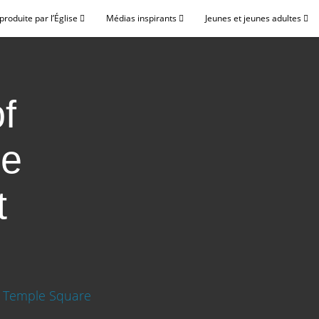
roduite par l’Église
Médias inspirants
Jeunes et jeunes adultes
f
he
t