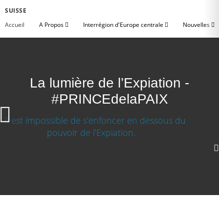
SUISSE
Accueil
A Propos
Interrégion d'Europe centrale
Nouvelles
La lumière de l’Expiation -
#PRINCEdelaPAIX
1080p
720p
360p