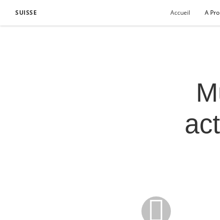
SUISSE
Accueil
A Pr
M
ac