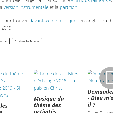
ci pour télécharger la chanson titre
« Si nous l’aimons »
,
 la
version instrumentale
et la
partition
.
ci pour trouver
davantage de musiques
en anglais du t
 2019.
Monde
Éclairer Le Monde
Demander
- Dieu m’
Musique du
il ?
thème des
des
activités
s