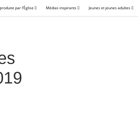
roduite par l’Église
Médias inspirants
Jeunes et jeunes adultes
es
019