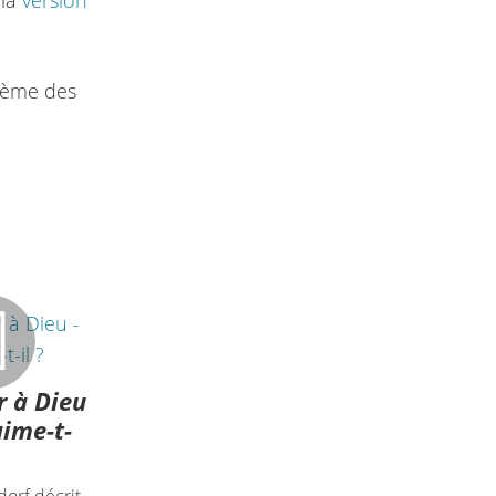
 la
version
hème des
 à Dieu
aime-t-