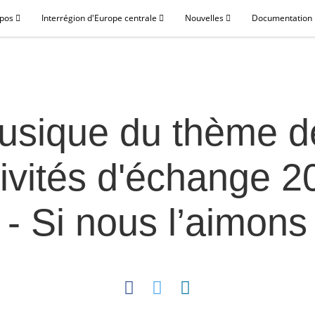
opos
Interrégion d'Europe centrale
Nouvelles
Documentation p
usique du thème d
tivités d'échange 2
- Si nous l’aimons