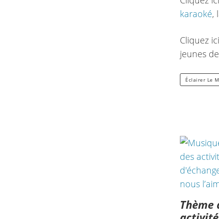
Cliquez i
karaoké
,
Cliquez i
jeunes de
Éclairer Le 
Thème 
activité